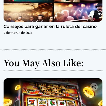
Consejos para ganar en la ruleta del casino
7 de marzo de 2024
You May Also Like: