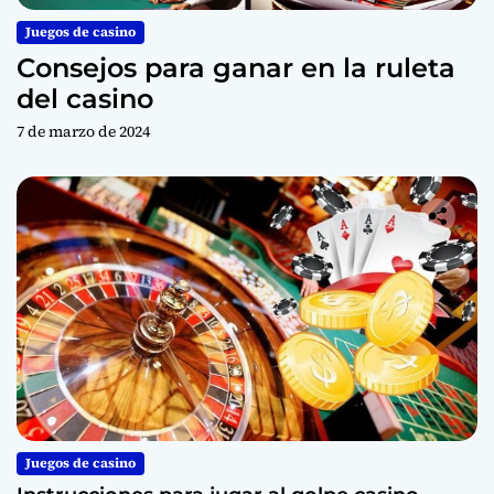
Juegos de casino
Consejos para ganar en la ruleta
del casino
7 de marzo de 2024
Juegos de casino