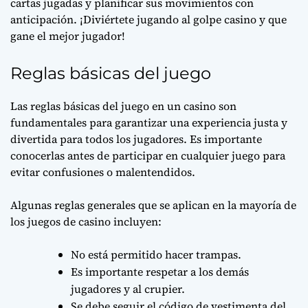
cartas jugadas y planificar sus movimientos con
anticipación. ¡Diviértete jugando al golpe casino y que
gane el mejor jugador!
Reglas básicas del juego
Las reglas básicas del juego en un casino son
fundamentales para garantizar una experiencia justa y
divertida para todos los jugadores. Es importante
conocerlas antes de participar en cualquier juego para
evitar confusiones o malentendidos.
Algunas reglas generales que se aplican en la mayoría de
los juegos de casino incluyen:
No está permitido hacer trampas.
Es importante respetar a los demás
jugadores y al crupier.
Se debe seguir el código de vestimenta del