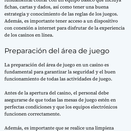
fichas, cartas y dados, así como tener una buena
estrategia y conocimiento de las reglas de los juegos.
Además, es importante tener acceso a un dispositivo
con conexión a internet para disfrutar de la experiencia
de los casinos en línea.
Preparación del área de juego
La preparación del área de juego en un casino es
fundamental para garantizar la seguridad y el buen
funcionamiento de todas las actividades de juego.
Antes de la apertura del casino, el personal debe
asegurarse de que todas las mesas de juego estén en
perfectas condiciones y que los equipos electrónicos
funcionen correctamente.
Además, es importante que se realice una limpieza