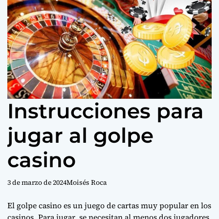
r
m
o
d
e
Instrucciones para
jugar al golpe
casino
3 de marzo de 2024
Moisés Roca
El golpe casino es un juego de cartas muy popular en los
casinos. Para jugar, se necesitan al menos dos jugadores