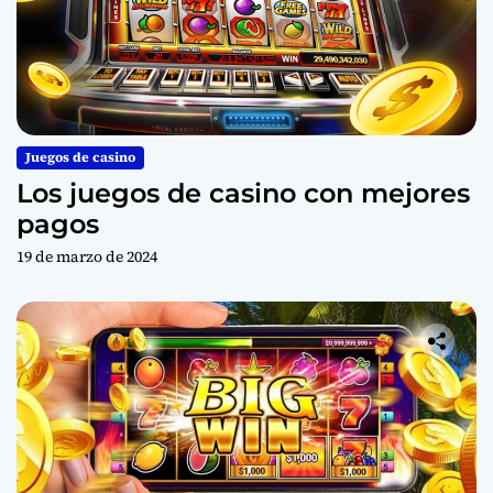
Juegos de casino
Los juegos de casino con mejores
pagos
19 de marzo de 2024