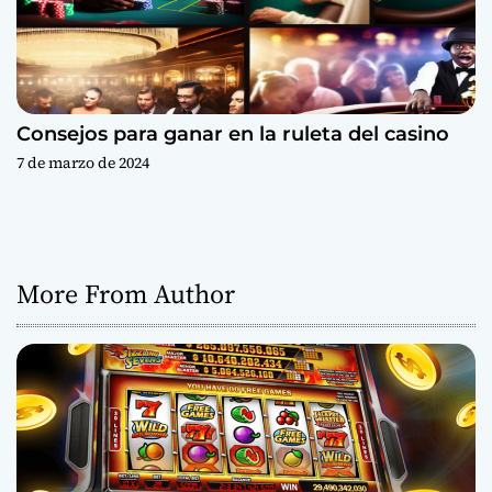
Consejos para ganar en la ruleta del casino
7 de marzo de 2024
More From Author