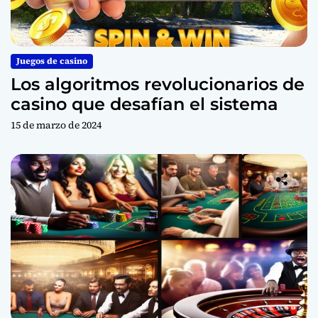
Juegos de casino
Los algoritmos revolucionarios de
casino que desafían el sistema
15 de marzo de 2024