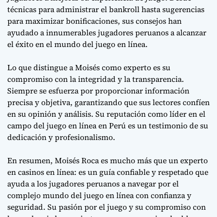
técnicas para administrar el bankroll hasta sugerencias
para maximizar bonificaciones, sus consejos han
ayudado a innumerables jugadores peruanos a alcanzar
el éxito en el mundo del juego en línea.
Lo que distingue a Moisés como experto es su
compromiso con la integridad y la transparencia.
Siempre se esfuerza por proporcionar información
precisa y objetiva, garantizando que sus lectores confíen
en su opinión y análisis. Su reputación como líder en el
campo del juego en línea en Perú es un testimonio de su
dedicación y profesionalismo.
En resumen, Moisés Roca es mucho más que un experto
en casinos en línea: es un guía confiable y respetado que
ayuda a los jugadores peruanos a navegar por el
complejo mundo del juego en línea con confianza y
seguridad. Su pasión por el juego y su compromiso con