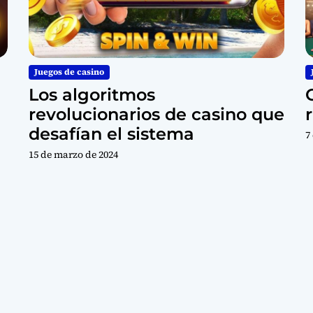
Juegos de casino
Los algoritmos
revolucionarios de casino que
desafían el sistema
7
15 de marzo de 2024