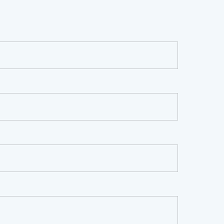
l
o
r
m
o
d
e