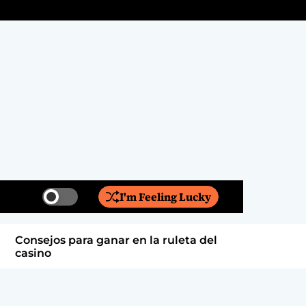
I'm Feeling Lucky
S
S
w
e
i
a
ar en la ruleta del
Instrucciones para jugar al go
t
r
c
c
h
h
c
o