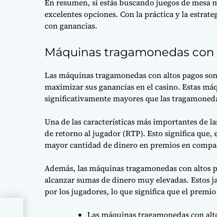
En resumen, si estás buscando juegos de mesa má
excelentes opciones. Con la práctica y la estrat
con ganancias.
Máquinas tragamonedas con 
Las máquinas tragamonedas con altos pagos son
maximizar sus ganancias en el casino. Estas máq
significativamente mayores que las tragamoneda
Una de las características más importantes de l
de retorno al jugador (RTP). Esto significa que
mayor cantidad de dinero en premios en compa
Además, las máquinas tragamonedas con altos p
alcanzar sumas de dinero muy elevadas. Estos j
por los jugadores, lo que significa que el prem
rios
Las máquinas tragamonedas con alto