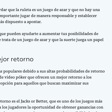
dar que la ruleta es un juego de azar y que no hay una
s importante jugar de manera responsable y establecer
ás dispuesto a apostar.
 que pueden ayudarte a aumentar tus posibilidades de
 trata de un juego de azar y que la suerte juega un papel
jor retorno
ás populares debido a sus altas probabilidades de retorno
 de video póker que ofrecen un mejor retorno a los
e opción para aquellos que buscan maximizar sus
orno es el Jacks or Better, que es uno de los juegos más
 a los jugadores la oportunidad de obtener ganancias con