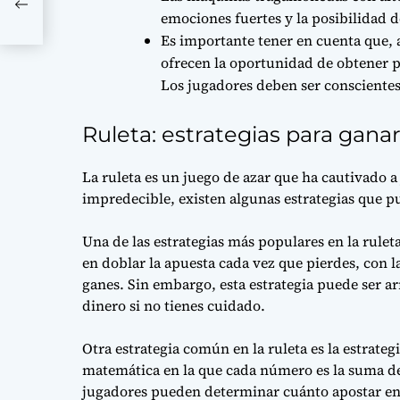
emociones fuertes y la posibilidad 
Es importante tener en cuenta que,
ofrecen la oportunidad de obtener 
Los jugadores deben ser conscientes
Ruleta: estrategias para gana
La ruleta es un juego de azar que ha cautivado 
impredecible, existen algunas estrategias que p
Una de las estrategias más populares en la ruleta 
en doblar la apuesta cada vez que pierdes, con 
ganes. Sin embargo, esta estrategia puede ser a
dinero si no tienes cuidado.
Otra estrategia común en la ruleta es la estrateg
matemática en la que cada número es la suma de 
jugadores pueden determinar cuánto apostar en