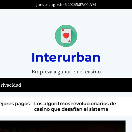
jueves, agosto 6 2026
5
:
57
:
01
AM
Interurban
Empieza a ganar en el casino
privacidad
arios de
Consejos para ganar en la ruleta del
stema
casino