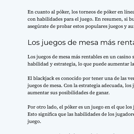
En cuanto al póker, los torneos de póker en líne
con habilidades para el juego. En resumen, si b
asegúrate de probar estos populares juegos y a
Los juegos de mesa más rent
Los juegos de mesa más rentables en un casino su
habilidad y estrategia, lo que puede aumentar l
El blackjack es conocido por tener una de las v
juegos de mesa. Con la estrategia adecuada, los
aumentar sus posibilidades de ganar.
Por otro lado, el póker es un juego en el que los
Esto significa que las habilidades de los jugado
juego.