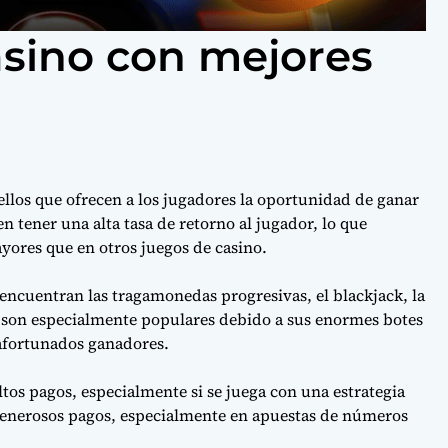
asino con mejores
llos que ofrecen a los jugadores la oportunidad de ganar
n tener una alta tasa de retorno al jugador, lo que
yores que en otros juegos de casino.
 encuentran las tragamonedas progresivas, el blackjack, la
s son especialmente populares debido a sus enormes botes
afortunados ganadores.
ltos pagos, especialmente si se juega con una estrategia
generosos pagos, especialmente en apuestas de números